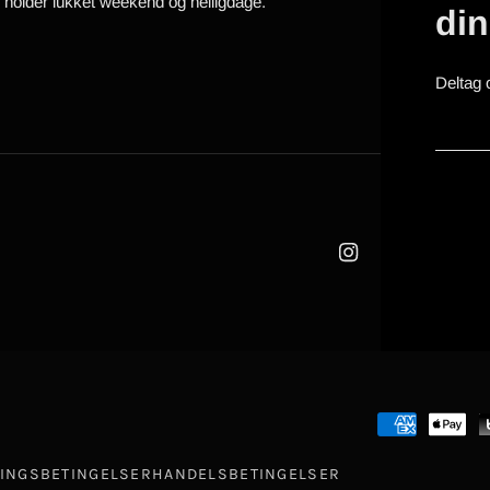
i holder lukket weekend og helligdage.
di
Deltag 
INGSBETINGELSER
HANDELSBETINGELSER