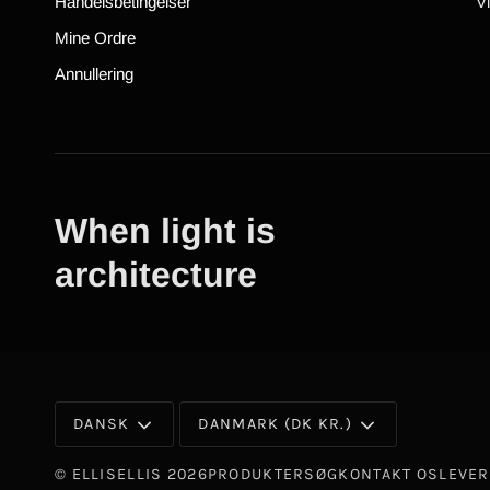
Handelsbetingelser
V
Mine Ordre
Annullering
When light is
architecture
DANSK
DANMARK (DK KR.)
©
ELLISELLIS
2026
PRODUKTER
SØG
KONTAKT OS
LEVER