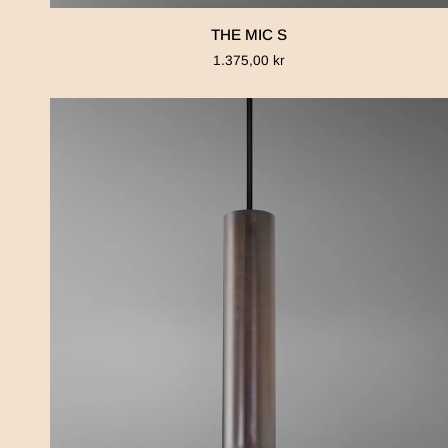
THE
THE MIC S
MIC
1.375,00 kr
S