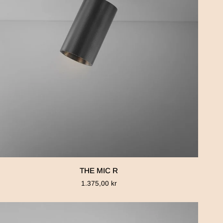
THE
THE MIC R
MIC
1.375,00 kr
R