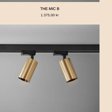
THE
THE MIC B
MIC
1.375,00 kr
B