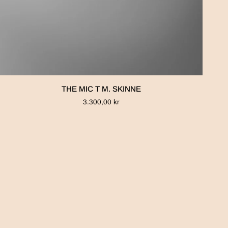
THE
THE MIC T M. SKINNE
MIC
3.300,00 kr
T
M.
SKINNE