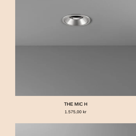
THE
THE MIC H
MIC
1.575,00 kr
H