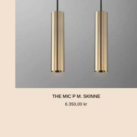
THE
THE MIC P M. SKINNE
MIC
6.350,00 kr
P
M.
SKINNE