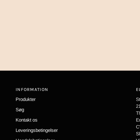
INFORMATION
E
Produkter
S
2
Søg
Tl
Kontakt os
E
C
Leveringsbetingelser
S