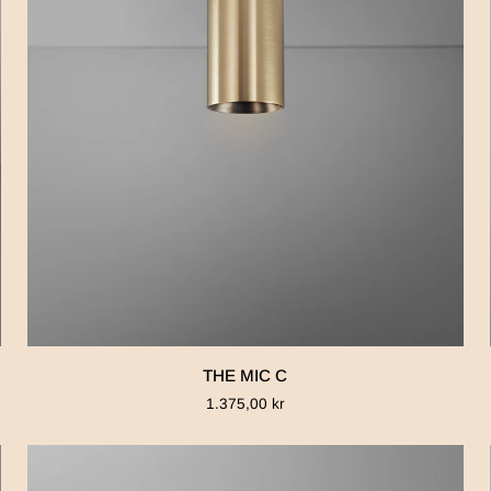
THE
THE MIC C
MIC
1.375,00 kr
C