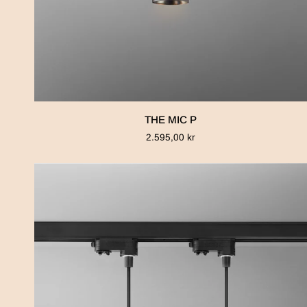
THE
THE MIC P
MIC
2.595,00 kr
P