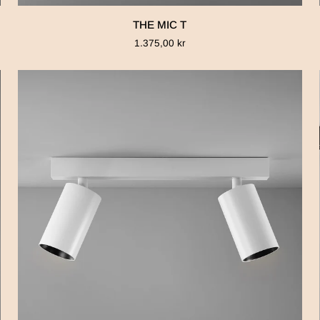
THE
THE MIC T
MIC
1.375,00 kr
T