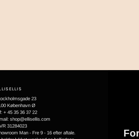
LLISELLIS
tockholmsgade 23
100 København Ø
f: + 45 35 36 37 22
mail: shop@ellisellis.com
VR 31284023
For
howroom Man - Fre 9 - 16 efter aftale.