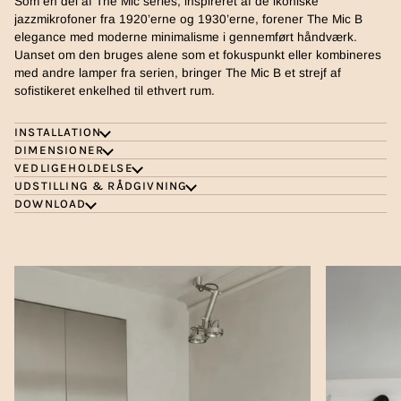
Som en del af The Mic series, inspireret af de ikoniske
jazzmikrofoner fra 1920’erne og 1930’erne, forener The Mic B
elegance med moderne minimalisme i gennemført håndværk.
Uanset om den bruges alene som et fokuspunkt eller kombineres
med andre lamper fra serien, bringer The Mic B et strejf af
sofistikeret enkelhed til ethvert rum.
INSTALLATION
DIMENSIONER
VEDLIGEHOLDELSE
UDSTILLING & RÅDGIVNING
DOWNLOAD