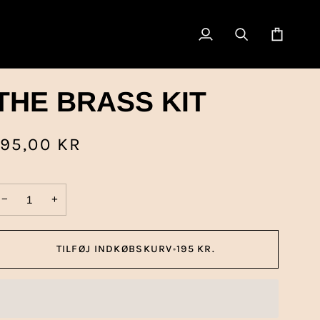
Indkøbsku
THE BRASS KIT
195,00 KR
−
+
TILFØJ INDKØBSKURV
•
195 KR.