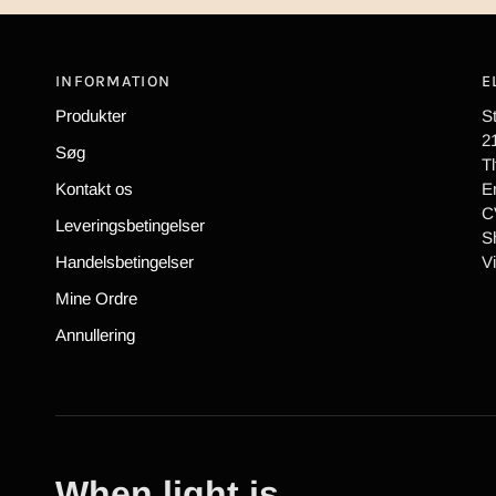
INFORMATION
E
Produkter
S
2
Søg
Tl
Kontakt os
E
C
Leveringsbetingelser
S
Handelsbetingelser
V
Mine Ordre
Annullering
When light is