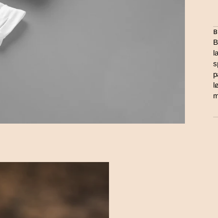
B
B
l
s
p
l
m