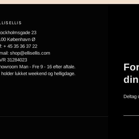
LLISELLIS
tockholmsgade 23
100 København Ø
f: + 45 35 36 37 22
mail: shop@ellisellis.com
VR 31284023
For
howroom Man - Fre 9 - 16 efter aftale.
i holder lukket weekend og helligdage.
di
Deltag 